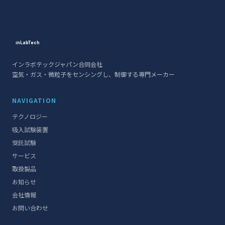
ınLabTech
ınLabTech
インラボテックジャパン合同会社
空気・ガス・微粒子をセンシングし、制御する専門メーカー
NAVIGATION
テクノロジー
吸入試験装置
受託試験
サービス
取扱製品
お知らせ
会社情報
お問い合わせ