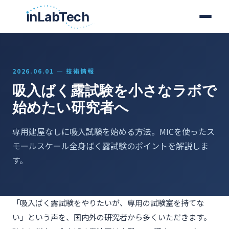
ınLabTech
ınLabTech
2026.06.01 — 技術情報
吸入ばく露試験を小さなラボで
始めたい研究者へ
専用建屋なしに吸入試験を始める方法。MICを使ったス
モールスケール全身ばく露試験のポイントを解説しま
す。
「吸入ばく露試験をやりたいが、専用の試験室を持てな
い」という声を、国内外の研究者から多くいただきます。