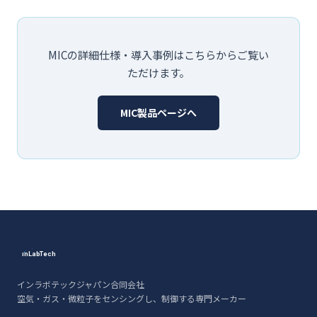
MICの詳細仕様・導入事例はこちらからご覧い
ただけます。
MIC製品ページへ
ınLabTech
ınLabTech
インラボテックジャパン合同会社
空気・ガス・微粒子をセンシングし、制御する専門メーカー